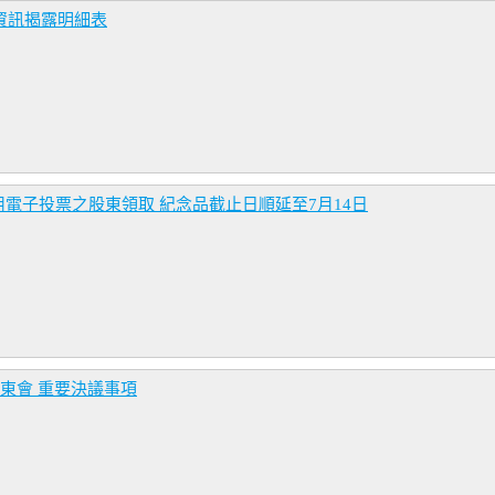
資訊揭露明細表
電子投票之股東領取 紀念品截止日順延至7月14日
東會 重要決議事項