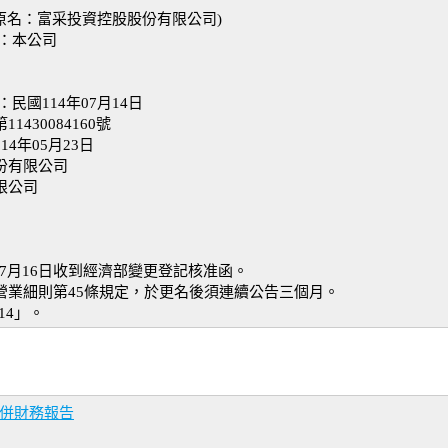
原名：富采投資控股股份有限公司)
)：本公司
民國114年07月14日
430084160號
4年05月23日
份有限公司
限公司
4年7月16日收到經濟部變更登記核准函。
司營業細則第45條規定，於更名後須連續公告三個月。
14」。
合併財務報告