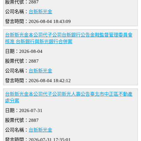
股票代號：2887
公司名稱：
台新新光金
發言時間：2026-08-04 18:43:09
台新新光金本公司代子公司台新銀行公告金融監督管理委員會
核准 台新銀行與新光銀行合併案
日期：2026-08-04
股票代號：2887
公司名稱：
台新新光金
發言時間：2026-08-04 18:42:12
台新新光金本公司代子公司新光人壽公告臺北市中正區不動產
處分案
日期：2026-07-31
股票代號：2887
公司名稱：
台新新光金
發言時間：2026-07-31 17:35:01