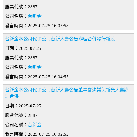
股票代號：2887
公司名稱：
台新金
發言時間：2025-07-25 16:05:58
台新金本公司代子公司台新人壽公告辦理合併發行新股
日期：2025-07-25
股票代號：2887
公司名稱：
台新金
發言時間：2025-07-25 16:04:55
台新金本公司代子公司台新人壽公告董事會決議與新光人壽辦
理合併
日期：2025-07-25
股票代號：2887
公司名稱：
台新金
發言時間：2025-07-25 16:02:52