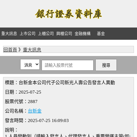
重大訊息
上市公司
上櫃公司
興櫃公司
金融機構
基金
回首頁
》
重大訊息
標題：台新金本公司代子公司新光人壽公告發言人異動
日期：2025-07-25
股票代號：2887
公司名稱：
台新金
發言時間：2025-07-25 16:09:03
說明：
1.人員變動別（請輸入發言人、代理發言人、重要營運主管(如: