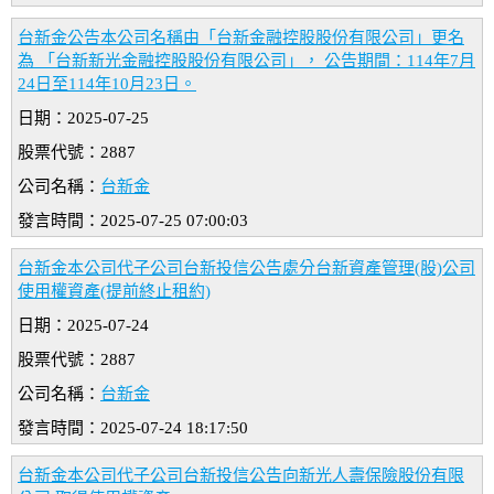
台新金公告本公司名稱由「台新金融控股股份有限公司」更名
為 「台新新光金融控股股份有限公司」， 公告期間：114年7月
24日至114年10月23日。
日期：2025-07-25
股票代號：2887
公司名稱：
台新金
發言時間：2025-07-25 07:00:03
台新金本公司代子公司台新投信公告處分台新資產管理(股)公司
使用權資產(提前終止租約)
日期：2025-07-24
股票代號：2887
公司名稱：
台新金
發言時間：2025-07-24 18:17:50
台新金本公司代子公司台新投信公告向新光人壽保險股份有限