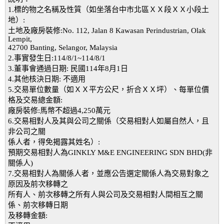
1.標的物之名稱及性質（如坐落台中市北區ＸＸ段ＸＸ小段土
地）:
土地及廠房裝修:No. 112, Jalan 8 Kawasan Perindustrian, Olak
Lempit,
42700 Banting, Selangor, Malaysia
2.事實發生日:114/8/1~114/8/1
3.董事會通過日期: 民國114年8月1日
4.其他核決日期: 不適用
5.交易單位數量（如ＸＸ平方公尺，折合ＸＸ坪）、每單位價
格及交易總金額:
廠房裝修:馬幣不超過4,250萬元
6.交易相對人及其與公司之關係（交易相對人如屬自然人，且
非公司之關
係人者，得免揭露其姓名）:
預期交易相對人為GINKLY M&E ENGINEERING SDN BHD(非
關係人)
7.交易相對人為關係人者，並應公告選定關係人為交易對象之
原因及前次移轉之
所有人、前次移轉之所有人與公司及交易相對人間相互之關
係、前次移轉日期
及移轉金額: